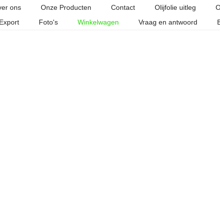
er ons
Onze Producten
Contact
Olijfolie uitleg
O
Export
Foto's
Winkelwagen
Vraag en antwoord